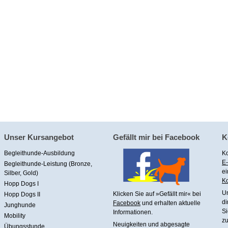
Unser Kursangebot
Gefällt mir bei Facebook
K
Begleithunde-Ausbildung
Ko
E-
Begleithunde-Leistung (Bronze,
ei
Silber, Gold)
Ko
Hopp Dogs I
U
Klicken Sie auf »Gefällt mir« bei
Hopp Dogs II
di
Facebook
und erhalten aktuelle
Junghunde
Si
Informationen.
Mobility
zu
Neuigkeiten und abgesagte
Übungsstunde