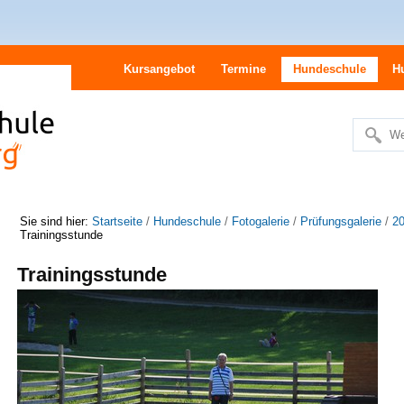
Kursangebot
Termine
Hundeschule
H
We
Erweitert
Suche…
Sie sind hier:
Startseite
/
Hundeschule
/
Fotogalerie
/
Prüfungsgalerie
/
2
Trainingsstunde
Trainingsstunde