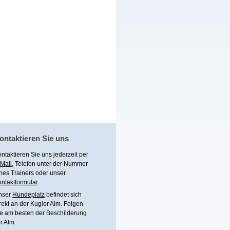
ontaktieren Sie uns
ntaktieren Sie uns jederzeit per
Mail
, Telefon unter
der Nummer
nes Trainers
oder unser
ntaktformular
.
nser
Hundeplatz
befindet sich
rekt an der Kugler Alm. Folgen
e am besten der Beschilderung
r Alm.