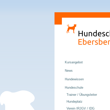
Direkt
Sektionen
zum
Inhalt
|
Direkt
zur
Navigation
Navigation
Kursangebot
News
Hundewissen
Hundeschule
Trainer / Übungsleiter
Hundeplatz
Verein IRJGV / IDG