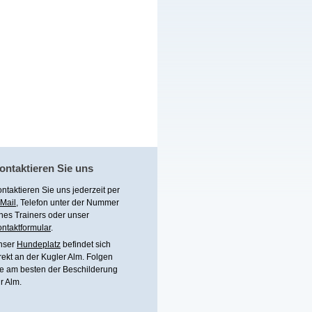
ontaktieren Sie uns
ntaktieren Sie uns jederzeit per
Mail
, Telefon unter
der Nummer
nes Trainers
oder unser
ntaktformular
.
nser
Hundeplatz
befindet sich
rekt an der Kugler Alm. Folgen
e am besten der Beschilderung
r Alm.