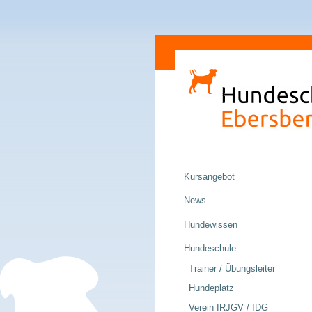
Direkt
Sektionen
zum
Inhalt
|
Direkt
zur
Navigation
Navigation
Kursangebot
News
Hundewissen
Hundeschule
Trainer / Übungsleiter
Hundeplatz
Verein IRJGV / IDG