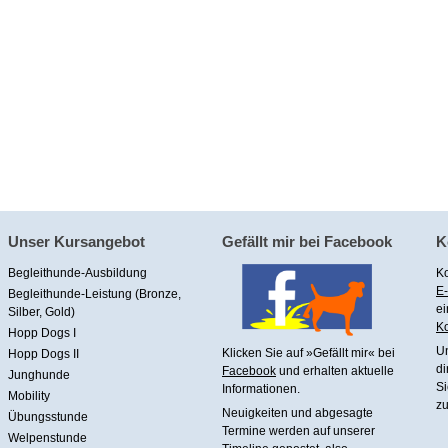
Unser Kursangebot
Gefällt mir bei Facebook
K
Begleithunde-Ausbildung
Ko
E-
Begleithunde-Leistung (Bronze,
ei
Silber, Gold)
Ko
Hopp Dogs I
U
Klicken Sie auf »Gefällt mir« bei
Hopp Dogs II
di
Facebook
und erhalten aktuelle
Junghunde
Si
Informationen.
Mobility
zu
Neuigkeiten und abgesagte
Übungsstunde
Termine werden auf unserer
Welpenstunde