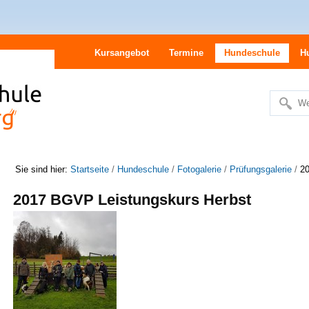
Kursangebot
Termine
Hundeschule
H
We
Erweitert
Suche…
Sie sind hier:
Startseite
/
Hundeschule
/
Fotogalerie
/
Prüfungsgalerie
/
20
2017 BGVP Leistungskurs Herbst