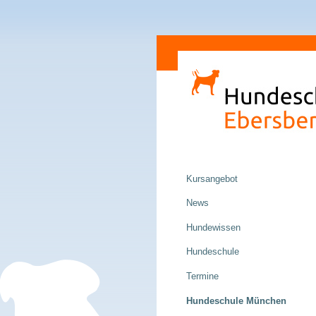
Direkt
Sektionen
zum
Inhalt
|
Direkt
zur
Navigation
Navigation
Kursangebot
News
Hundewissen
Hundeschule
Termine
Hundeschule München