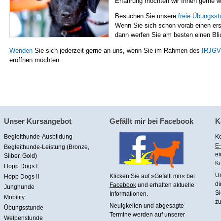
Erfahrung möchten wir Ihnen gerne w
Besuchen Sie unsere
freie Übungss
Wenn Sie sich schon vorab einen er
dann werfen Sie am besten einen Bli
Wenden
Sie sich jederzeit gerne an uns, wenn Sie im Rahmen des
IRJGV
eröffnen möchten.
Unser Kursangebot
Gefällt mir bei Facebook
K
Begleithunde-Ausbildung
Ko
E-
Begleithunde-Leistung (Bronze,
ei
Silber, Gold)
Ko
Hopp Dogs I
U
Klicken Sie auf »Gefällt mir« bei
Hopp Dogs II
di
Facebook
und erhalten aktuelle
Junghunde
Si
Informationen.
Mobility
zu
Neuigkeiten und abgesagte
Übungsstunde
Termine werden auf unserer
Welpenstunde