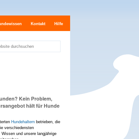
undewissen
Kontakt
Hilfe
bsite durchsuchen
e
unden? Kein Problem,
ursangebot hält für Hunde
terten
Hundehaltern
betrieben, die
die verschiedensten
s Wissen und unsere langjährige