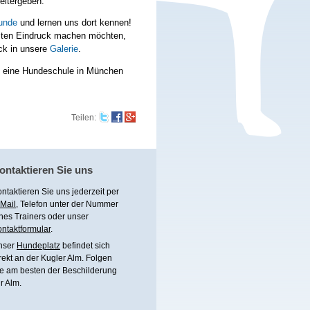
eitergeben.
tunde
und lernen uns dort kennen!
sten Eindruck machen möchten,
ck in unsere
Galerie
.
eine Hundeschule in München
Teilen
:
ontaktieren Sie uns
ntaktieren Sie uns jederzeit per
Mail
, Telefon unter
der Nummer
nes Trainers
oder unser
ntaktformular
.
nser
Hundeplatz
befindet sich
rekt an der Kugler Alm. Folgen
e am besten der Beschilderung
r Alm.