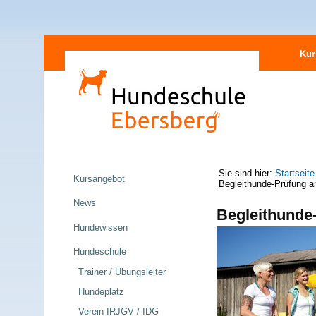
Direkt
Sektionen
zum
Kur
Inhalt
|
Direkt
zur
Navigation
Navigation
Sie sind hier:
Startseite
Kursangebot
Begleithunde-Prüfung a
News
Begleithunde
Hundewissen
Hundeschule
Trainer / Übungsleiter
Hundeplatz
Verein IRJGV / IDG