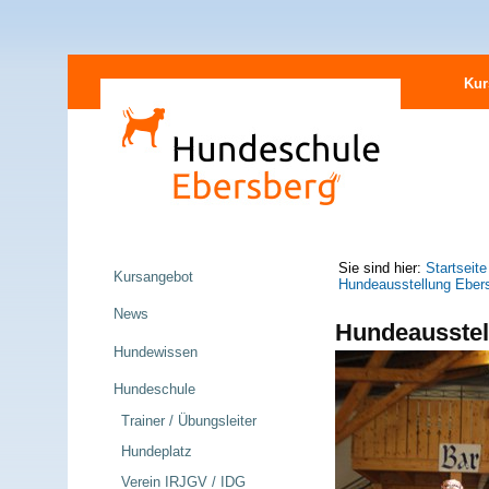
Direkt
Sektionen
zum
Kur
Inhalt
|
Direkt
zur
Navigation
Navigation
Sie sind hier:
Startseite
Kursangebot
Hundeausstellung Eber
News
Hundeausstel
Hundewissen
Hundeschule
Trainer / Übungsleiter
Hundeplatz
Verein IRJGV / IDG