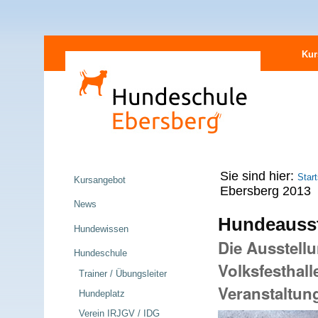
Direkt
Sektionen
zum
Kur
Inhalt
|
Direkt
zur
Navigation
Navigation
Sie sind hier:
Start
Kursangebot
Ebersberg 2013
News
Hundeausst
Hundewissen
Die Ausstell
Hundeschule
Volksfesthal
Trainer / Übungsleiter
Veranstaltung
Hundeplatz
Verein IRJGV / IDG