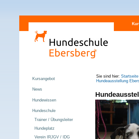
Direkt
Sektionen
zum
Kur
Inhalt
|
Direkt
zur
Navigation
Navigation
Sie sind hier:
Startseite
Kursangebot
Hundeausstellung Eber
News
Hundeausstel
Hundewissen
Hundeschule
Trainer / Übungsleiter
Hundeplatz
Verein IRJGV / IDG