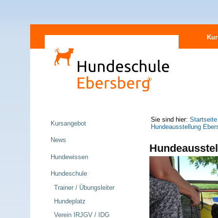
Direkt
Sektionen
zum
Kur
Inhalt
|
Direkt
zur
Navigation
Navigation
Sie sind hier:
Startseite
Kursangebot
Hundeausstellung Eber
News
Hundeausstel
Hundewissen
Hundeschule
Trainer / Übungsleiter
Hundeplatz
Verein IRJGV / IDG