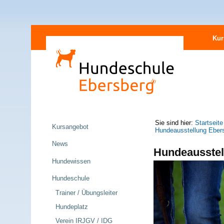
Direkt
Sektionen
zum
Kur
Inhalt
|
Direkt
zur
Navigation
Navigation
Sie sind hier:
Startseite
Kursangebot
Hundeausstellung Eber
News
Hundeausstel
Hundewissen
Hundeschule
Trainer / Übungsleiter
Hundeplatz
Verein IRJGV / IDG