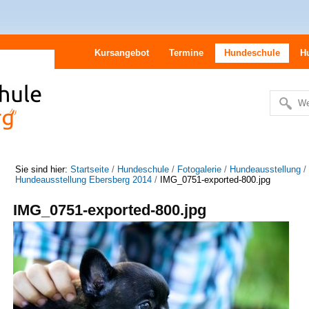
Kursangebot
Termine
Hundeschule
H
We
Erweitert
Suche…
Sie sind hier:
Startseite
/
Hundeschule
/
Fotogalerie
/
Hundeausstellung
/
Hundeausstellung Ebersberg 2014
/
IMG_0751-exported-800.jpg
IMG_0751-exported-800.jpg