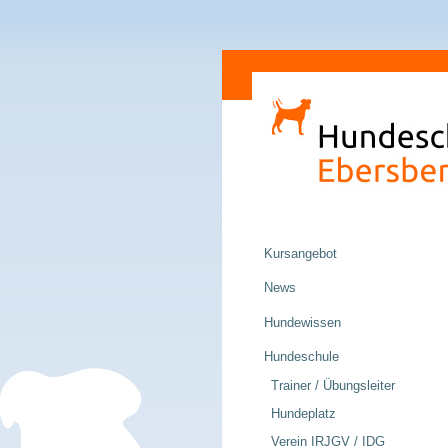
Direkt
Sektionen
zum
Inhalt
|
Direkt
zur
Navigation
Navigation
Kursangebot
News
Hundewissen
Hundeschule
Trainer / Übungsleiter
Hundeplatz
Verein IRJGV / IDG