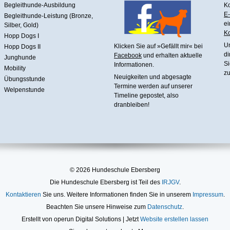
Begleithunde-Ausbildung
Ko
E-
Begleithunde-Leistung (Bronze,
ei
Silber, Gold)
Ko
Hopp Dogs I
U
Klicken Sie auf »Gefällt mir« bei
Hopp Dogs II
di
Facebook
und erhalten aktuelle
Junghunde
Si
Informationen.
Mobility
zu
Neuigkeiten und abgesagte
Übungsstunde
Termine werden auf unserer
Welpenstunde
Timeline gepostet, also
dranbleiben!
© 2026 Hundeschule Ebersberg
Die Hundeschule Ebersberg ist Teil des
IRJGV
.
Kontaktieren
Sie uns. Weitere Informationen finden Sie in unserem
Impressum
.
Beachten Sie unsere Hinweise zum
Datenschutz
.
Erstellt von operun Digital Solutions | Jetzt
Website erstellen lassen