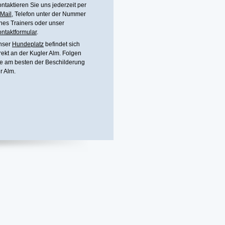
ntaktieren Sie uns jederzeit per
Mail
, Telefon unter
der Nummer
nes Trainers
oder unser
ntaktformular
.
nser
Hundeplatz
befindet sich
rekt an der Kugler Alm. Folgen
e am besten der Beschilderung
r Alm.