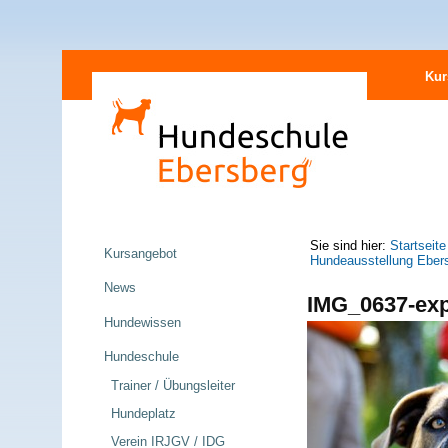
Direkt
Sektionen
zum
Kur
Inhalt
|
Direkt
zur
Navigation
Navigation
Sie sind hier:
Startseite
Kursangebot
Hundeausstellung Eber
News
IMG_0637-exp
Hundewissen
Hundeschule
Trainer / Übungsleiter
Hundeplatz
Verein IRJGV / IDG