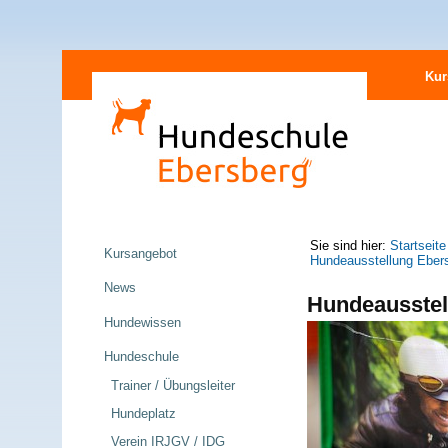
Direkt
Sektionen
zum
Kur
Inhalt
|
Direkt
zur
Navigation
Navigation
Sie sind hier:
Startseite
Kursangebot
Hundeausstellung Eber
News
Hundeausstel
Hundewissen
Hundeschule
Trainer / Übungsleiter
Hundeplatz
Verein IRJGV / IDG