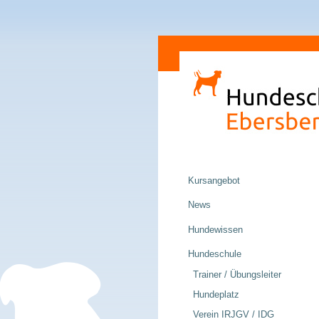
Direkt
Sektionen
zum
Inhalt
|
Direkt
zur
Navigation
Navigation
Kursangebot
News
Hundewissen
Hundeschule
Trainer / Übungsleiter
Hundeplatz
Verein IRJGV / IDG