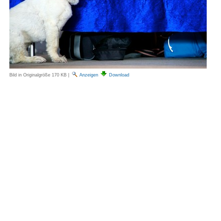
Bild in Originalgröße
170 KB
|
Anzeigen
Download