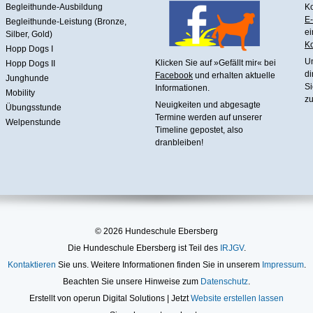
Begleithunde-Ausbildung
Ko
E-
Begleithunde-Leistung (Bronze,
ei
Silber, Gold)
Ko
Hopp Dogs I
U
Klicken Sie auf »Gefällt mir« bei
Hopp Dogs II
di
Facebook
und erhalten aktuelle
Junghunde
Si
Informationen.
Mobility
zu
Neuigkeiten und abgesagte
Übungsstunde
Termine werden auf unserer
Welpenstunde
Timeline gepostet, also
dranbleiben!
© 2026 Hundeschule Ebersberg
Die Hundeschule Ebersberg ist Teil des
IRJGV
.
Kontaktieren
Sie uns. Weitere Informationen finden Sie in unserem
Impressum
.
Beachten Sie unsere Hinweise zum
Datenschutz
.
Erstellt von operun Digital Solutions | Jetzt
Website erstellen lassen