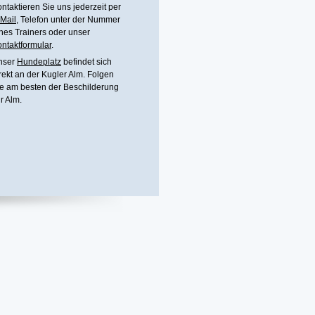
ntaktieren Sie uns jederzeit per
Mail
, Telefon unter
der Nummer
nes Trainers
oder unser
ntaktformular
.
nser
Hundeplatz
befindet sich
rekt an der Kugler Alm. Folgen
e am besten der Beschilderung
r Alm.