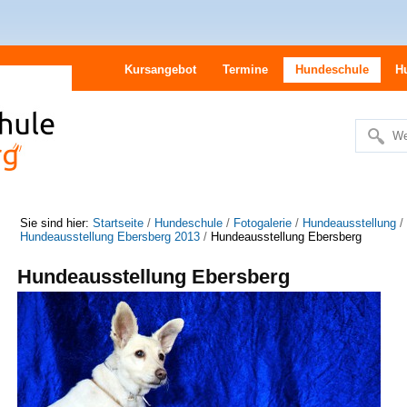
Kursangebot
Termine
Hundeschule
H
We
Erweitert
Suche…
Sie sind hier:
Startseite
/
Hundeschule
/
Fotogalerie
/
Hundeausstellung
/
Hundeausstellung Ebersberg 2013
/
Hundeausstellung Ebersberg
Hundeausstellung Ebersberg