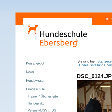
Direkt
Sektionen
zum
Kur
Inhalt
|
Direkt
zur
Navigation
Navigation
Sie sind hier:
Startseite
Kursangebot
Hundeausstellung Eber
News
DSC_0124.J
Hundewissen
Hundeschule
Trainer / Übungsleiter
Hundeplatz
Verein IRJGV / IDG