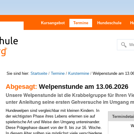
Kursangebot
Termine
Hundeschule
H
We
Erweitert
Suche…
Sie sind hier:
Startseite
/
Termine
/
Kurstermine
/
Welpenstunde am 13.0
Abgesagt:
Welpenstunde am 13.06.2026
Unsere Welpenstunde ist die Krabbelgruppe für Ihren Vie
unter Anleitung seine ersten Gehversuche im Umgang m
Hundewelpen sind vergleichbar mit kleinen Kindern. In
der wichtigsten Phase ihres Lebens erlernen sie auf
Termindetai
spielerische Art und Weise den Umgang untereinander.
W
Diese Prägephase dauert von der 8. bis zur 16. Woche.
In diesem Alter sollten sie möglichst viele verschiedene