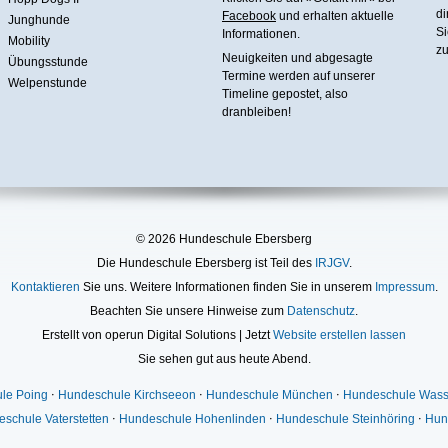
di
Facebook
und erhalten aktuelle
Junghunde
Si
Informationen.
Mobility
zu
Neuigkeiten und abgesagte
Übungsstunde
Termine werden auf unserer
Welpenstunde
Timeline gepostet, also
dranbleiben!
© 2026 Hundeschule Ebersberg
Die Hundeschule Ebersberg ist Teil des
IRJGV
.
Kontaktieren
Sie uns. Weitere Informationen finden Sie in unserem
Impressum
.
Beachten Sie unsere Hinweise zum
Datenschutz
.
Erstellt von operun Digital Solutions | Jetzt
Website erstellen lassen
Sie sehen gut aus heute Abend.
le Poing
⋅
Hundeschule Kirchseeon
⋅
Hundeschule München
⋅
Hundeschule Wass
schule Vaterstetten
⋅
Hundeschule Hohenlinden
⋅
Hundeschule Steinhöring
⋅
Hun