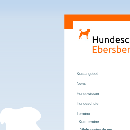
Direkt
Sektionen
zum
Inhalt
|
Direkt
zur
Navigation
Navigation
Kursangebot
News
Hundewissen
Hundeschule
Termine
Kurstermine
Welpenstunde am