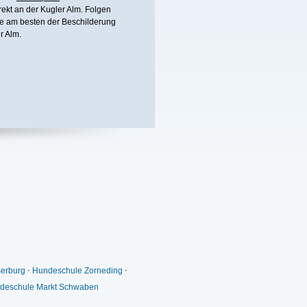
rekt an der Kugler Alm. Folgen
e am besten der Beschilderung
r Alm.
erburg
⋅
Hundeschule Zorneding
⋅
deschule Markt Schwaben