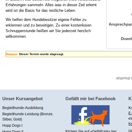
Erfahrungen sammeln. Alles was in dieser Zeit erlernt
wird ist die Basis für das restliche Leben.
Wir helfen dem Hundebesitzer eigene Fehler zu
Ansprechpar
erklennen und zu beseitigen. Zu einer kostenlosen
Schnupperstunde heißen wir Sie jederzeit herzlich
willkommen.
Down
Hinweis:
Dieser Termin wurde abgesagt.
abgelegt 
Unser Kursangebot
Gefällt mir bei Facebook
K
Begleithunde-Ausbildung
Ko
E-
Begleithunde-Leistung (Bronze,
ei
Silber, Gold)
Ko
Hopp Dogs I
U
Klicken Sie auf »Gefällt mir« bei
Hopp Dogs II