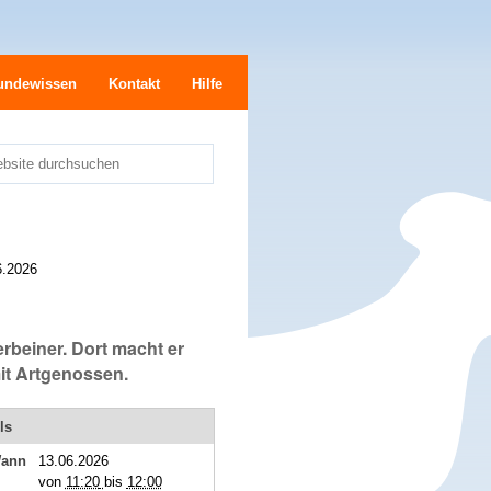
undewissen
Kontakt
Hilfe
bsite durchsuchen
e
6.2026
rbeiner. Dort macht er
it Artgenossen.
ls
ann
13.06.2026
von
11:20
bis
12:00