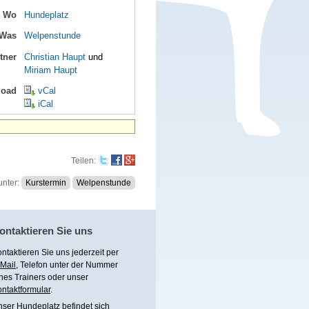
Wo
Hundeplatz
Was
Welpenstunde
tner
Christian Haupt
und
Miriam Haupt
load
vCal
iCal
Teilen
:
unter:
Kurstermin
Welpenstunde
ontaktieren Sie uns
ntaktieren Sie uns jederzeit per
Mail
, Telefon unter
der Nummer
nes Trainers
oder unser
ntaktformular
.
nser
Hundeplatz
befindet sich