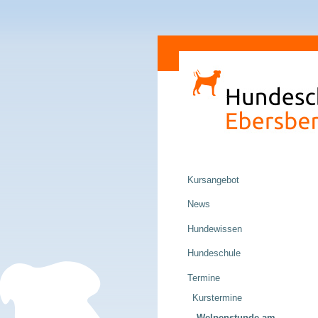
Direkt
Sektionen
zum
Inhalt
|
Direkt
zur
Navigation
Navigation
Kursangebot
News
Hundewissen
Hundeschule
Termine
Kurstermine
Welpenstunde am