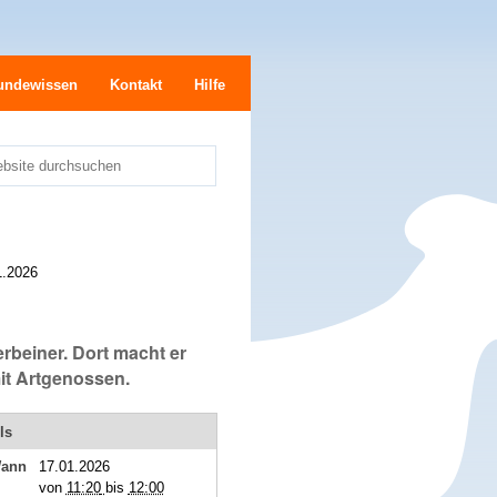
undewissen
Kontakt
Hilfe
bsite durchsuchen
e
1.2026
rbeiner. Dort macht er
it Artgenossen.
ls
ann
17.01.2026
von
11:20
bis
12:00