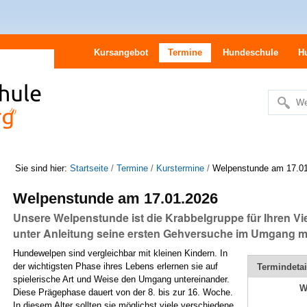
Kursangebot
Termine
Hundeschule
H
We
Erweitert
Suche…
Sie sind hier:
Startseite
/
Termine
/
Kurstermine
/
Welpenstunde am 17.0
Welpenstunde am 17.01.2026
Unsere Welpenstunde ist die Krabbelgruppe für Ihren Vie
unter Anleitung seine ersten Gehversuche im Umgang m
Hundewelpen sind vergleichbar mit kleinen Kindern. In
der wichtigsten Phase ihres Lebens erlernen sie auf
Termindetai
spielerische Art und Weise den Umgang untereinander.
W
Diese Prägephase dauert von der 8. bis zur 16. Woche.
In diesem Alter sollten sie möglichst viele verschiedene