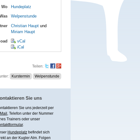
Wo
Hundeplatz
Was
Welpenstunde
tner
Christian Haupt
und
Miriam Haupt
load
vCal
iCal
Teilen
:
unter:
Kurstermin
Welpenstunde
ontaktieren Sie uns
ntaktieren Sie uns jederzeit per
Mail
, Telefon unter
der Nummer
nes Trainers
oder unser
ntaktformular
.
nser
Hundeplatz
befindet sich
rekt an der Kugler Alm. Folgen