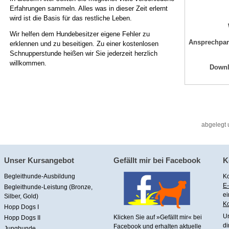
Erfahrungen sammeln. Alles was in dieser Zeit erlernt
wird ist die Basis für das restliche Leben.
Wir helfen dem Hundebesitzer eigene Fehler zu
Ansprechpar
erklennen und zu beseitigen. Zu einer kostenlosen
Schnupperstunde heißen wir Sie jederzeit herzlich
willkommen.
Down
abgelegt 
Unser Kursangebot
Gefällt mir bei Facebook
K
Begleithunde-Ausbildung
Ko
E-
Begleithunde-Leistung (Bronze,
ei
Silber, Gold)
Ko
Hopp Dogs I
U
Klicken Sie auf »Gefällt mir« bei
Hopp Dogs II
di
Facebook
und erhalten aktuelle
Junghunde