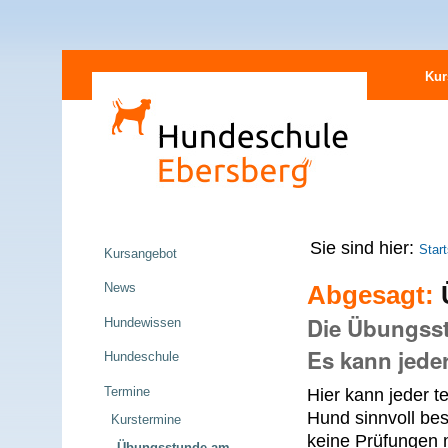
Direkt
Sektionen
zum
Kur
Inhalt
|
Direkt
zur
Navigation
Navigation
Sie sind hier:
Start
Kursangebot
News
Abgesagt:
Ü
Die Übungsstu
Hundewissen
Es kann jede
Hundeschule
Termine
Hier kann jeder t
Hund sinnvoll be
Kurstermine
keine Prüfungen 
Übungsstunde am