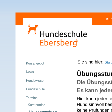
Direkt
Sektionen
zum
Kur
Inhalt
|
Direkt
zur
Navigation
Navigation
Sie sind hier:
Start
Kursangebot
News
Übungsstun
Die Übungsstu
Hundewissen
Es kann jede
Hundeschule
Termine
Hier kann jeder t
Hund sinnvoll be
Kurstermine
keine Prüfungen 
Übungsstunde am