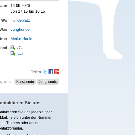
ann
14.09.2026
von
17:15
bis
18:15
Wo
Hundeplatz
Was
Junghunde
tner
Meike Rankl
load
vCal
iCal
Teilen
:
gt unter:
Kurstermin
Junghunde
ontaktieren Sie uns
ntaktieren Sie uns jederzeit per
Mail
, Telefon unter
der Nummer
nes Trainers
oder unser
ntaktformular
.