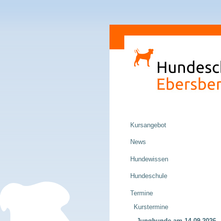
Direkt
Sektionen
zum
Inhalt
|
Direkt
zur
Navigation
Navigation
Kursangebot
News
Hundewissen
Hundeschule
Termine
Kurstermine
Junghunde am 14.09.2026