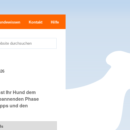
undewissen
Kontakt
Hilfe
bsite durchsuchen
e
026
hst Ihr Hund dem
 spannenden Phase
Tipps und den
ls