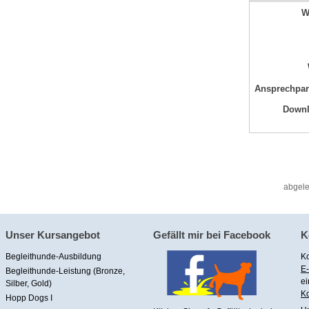
W
Ansprechpar
Down
abgele
Unser Kursangebot
Gefällt mir bei Facebook
K
Begleithunde-Ausbildung
Ko
E-
Begleithunde-Leistung (Bronze,
ei
Silber, Gold)
Ko
Hopp Dogs I