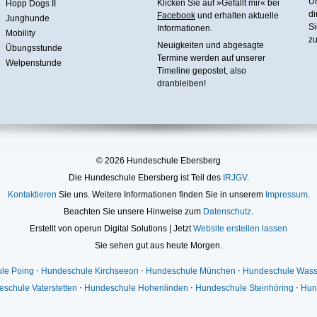
U
Klicken Sie auf »Gefällt mir« bei
Hopp Dogs II
di
Facebook
und erhalten aktuelle
Junghunde
Si
Informationen.
Mobility
zu
Neuigkeiten und abgesagte
Übungsstunde
Termine werden auf unserer
Welpenstunde
Timeline gepostet, also
dranbleiben!
© 2026 Hundeschule Ebersberg
Die Hundeschule Ebersberg ist Teil des
IRJGV
.
Kontaktieren
Sie uns. Weitere Informationen finden Sie in unserem
Impressum
.
Beachten Sie unsere Hinweise zum
Datenschutz
.
Erstellt von operun Digital Solutions | Jetzt
Website erstellen lassen
Sie sehen gut aus heute Morgen.
le Poing
⋅
Hundeschule Kirchseeon
⋅
Hundeschule München
⋅
Hundeschule Wass
schule Vaterstetten
⋅
Hundeschule Hohenlinden
⋅
Hundeschule Steinhöring
⋅
Hun