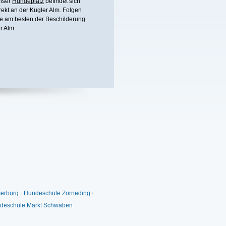
nser
Hundeplatz
befindet sich
rekt an der Kugler Alm. Folgen
e am besten der Beschilderung
r Alm.
erburg
⋅
Hundeschule Zorneding
⋅
deschule Markt Schwaben