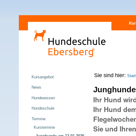
Direkt
Sektionen
zum
Kur
Inhalt
|
Direkt
zur
Navigation
Navigation
Sie sind hier:
Start
Kursangebot
News
Junghunde 
Ihr Hund wir
Hundewissen
Ihr Hund dem
Hundeschule
Flegelwochen
Termine
Sie und Ihre
Kurstermine
Junghunde am 12.01.2026