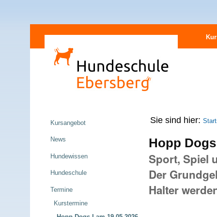
Direkt
Sektionen
zum
Kur
Inhalt
|
Direkt
zur
Navigation
Navigation
Sie sind hier:
Start
Kursangebot
News
Hopp Dogs 
Sport, Spiel 
Hundewissen
Der Grundge
Hundeschule
Halter werden
Termine
Kurstermine
Hopp Dogs I am 19.05.2026