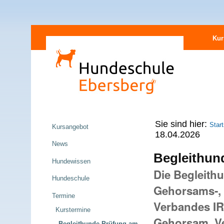
Direkt
Sektionen
zum
Kur
Inhalt
|
Direkt
zur
Navigation
Navigation
Sie sind hier:
Start
Kursangebot
18.04.2026
News
Begleithun
Hundewissen
Die Begleith
Hundeschule
Gehorsams-, 
Termine
Verbandes IRJ
Kurstermine
Gehorsam, Ve
Begleithunde-Prüfung am