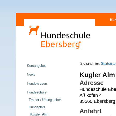
Direkt
Sektionen
zum
Kur
Inhalt
|
Direkt
zur
Navigation
Navigation
Sie sind hier:
Startseite
Kursangebot
Kugler Alm
News
Adresse
Hundewissen
Hundeschule Ebe
Hundeschule
Aßlkofen 4
Trainer / Übungsleiter
85560 Ebersberg
Hundeplatz
Anfahrt
Kugler Alm