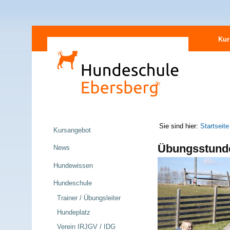
Direkt
Sektionen
zum
Kur
Inhalt
|
Direkt
zur
Navigation
Navigation
Sie sind hier:
Startseite
Kursangebot
Übungsstund
News
Hundewissen
Hundeschule
Trainer / Übungsleiter
Hundeplatz
Verein IRJGV / IDG