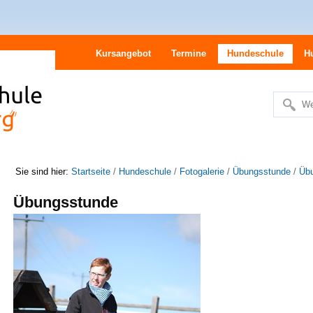
Kursangebot
Termine
Hundeschule
H
We
Erweitert
Suche…
Sie sind hier:
Startseite
/
Hundeschule
/
Fotogalerie
/
Übungsstunde
/
Üb
Übungsstunde