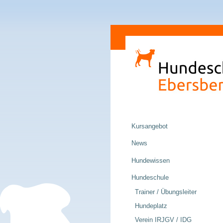
Direkt
Sektionen
zum
Inhalt
|
Direkt
zur
Navigation
Navigation
Kursangebot
News
Hundewissen
Hundeschule
Trainer / Übungsleiter
Hundeplatz
Verein IRJGV / IDG