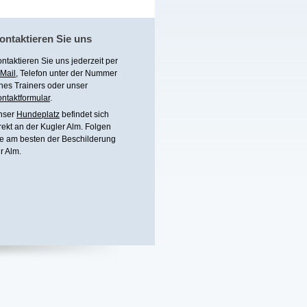
ontaktieren Sie uns
ntaktieren Sie uns jederzeit per
Mail
, Telefon unter
der Nummer
nes Trainers
oder unser
ntaktformular
.
nser
Hundeplatz
befindet sich
rekt an der Kugler Alm. Folgen
e am besten der Beschilderung
r Alm.