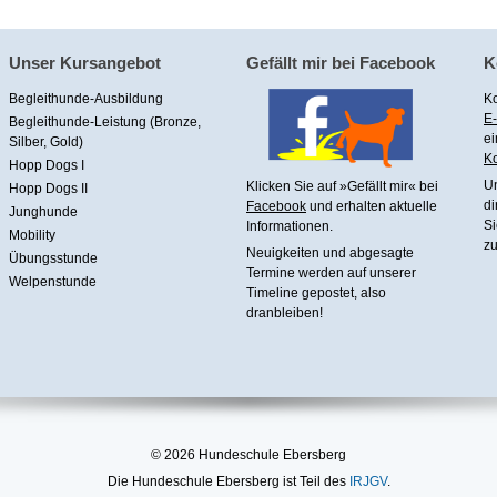
Unser Kursangebot
Gefällt mir bei Facebook
K
Begleithunde-Ausbildung
Ko
E-
Begleithunde-Leistung (Bronze,
ei
Silber, Gold)
Ko
Hopp Dogs I
U
Klicken Sie auf »Gefällt mir« bei
Hopp Dogs II
di
Facebook
und erhalten aktuelle
Junghunde
Si
Informationen.
Mobility
zu
Neuigkeiten und abgesagte
Übungsstunde
Termine werden auf unserer
Welpenstunde
Timeline gepostet, also
dranbleiben!
© 2026 Hundeschule Ebersberg
Die Hundeschule Ebersberg ist Teil des
IRJGV
.