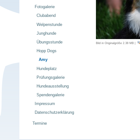
Fotogalerie
Clubabend
Welpenstunde
Junghunde
Übungsstunde
Bild in Originalgröße
2.38 MB
|
Hopp Dogs
Amy
Hundeplatz
Prüfungsgalerie
Hundeausstellung
Spendengalerie
Impressum
Datenschutzerklärung
Termine