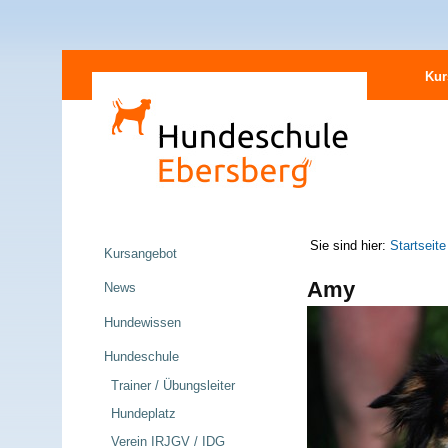
Direkt
Sektionen
zum
Kur
Inhalt
|
Direkt
zur
Navigation
Navigation
Sie sind hier:
Startseite
Kursangebot
Amy
News
Hundewissen
Hundeschule
Trainer / Übungsleiter
Hundeplatz
Verein IRJGV / IDG