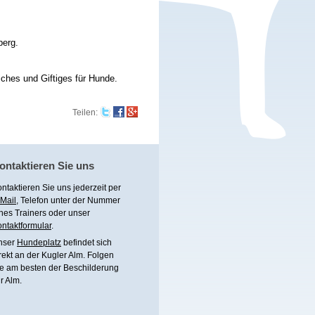
berg.
liches und Giftiges für Hunde.
Teilen
:
ontaktieren Sie uns
ntaktieren Sie uns jederzeit per
Mail
, Telefon unter
der Nummer
nes Trainers
oder unser
ntaktformular
.
nser
Hundeplatz
befindet sich
rekt an der Kugler Alm. Folgen
e am besten der Beschilderung
r Alm.