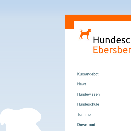
Direkt
Sektionen
zum
Inhalt
|
Direkt
zur
Navigation
Navigation
Kursangebot
News
Hundewissen
Hundeschule
Termine
Download