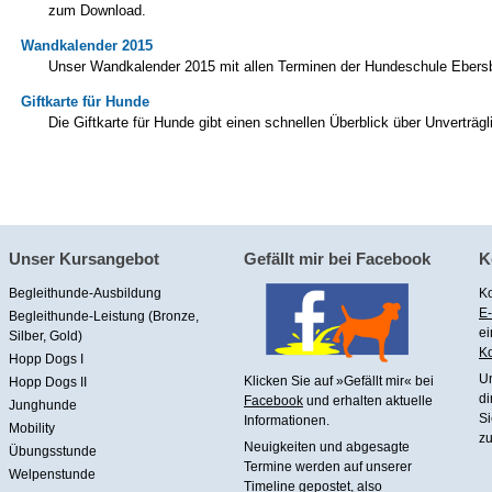
zum Download.
Wandkalender 2015
Unser Wandkalender 2015 mit allen Terminen der Hundeschule Ebers
Giftkarte für Hunde
Die Giftkarte für Hunde gibt einen schnellen Überblick über Unverträg
Unser Kursangebot
Gefällt mir bei Facebook
K
Begleithunde-Ausbildung
Ko
E-
Begleithunde-Leistung (Bronze,
ei
Silber, Gold)
Ko
Hopp Dogs I
U
Klicken Sie auf »Gefällt mir« bei
Hopp Dogs II
di
Facebook
und erhalten aktuelle
Junghunde
Si
Informationen.
Mobility
zu
Neuigkeiten und abgesagte
Übungsstunde
Termine werden auf unserer
Welpenstunde
Timeline gepostet, also